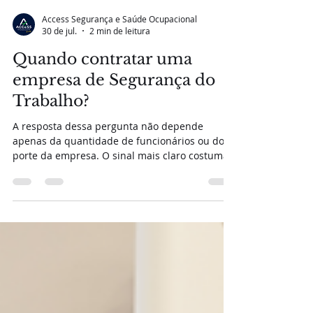
Access Segurança e Saúde Ocupacional
30 de jul.
2 min de leitura
Quando contratar uma
empresa de Segurança do
Trabalho?
A resposta dessa pergunta não depende
apenas da quantidade de funcionários ou do
porte da empresa. O sinal mais claro costuma
aparecer quando as obrigações relacionadas à
Segurança e Saúde do Trabalho começam a
ficar difíceis de administrar internamente.
Quando documentos vencem sem que
ninguém perceba, surgem dúvidas sobre as
exigências legais, o eSocial começa a gerar
pendências ou cada nova demanda vira uma
corrida contra o tempo, o problema