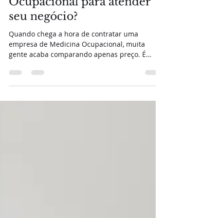
16 de jul.
2 min de leitura
Como escolher uma
empresa de Medicina
Ocupacional para atender
seu negócio?
Quando chega a hora de contratar uma
empresa de Medicina Ocupacional, muita
gente acaba comparando apenas preço. É
compreensível. Mas esse costuma ser um dos
critérios que mais geram problemas lá na
frente. A Medicina Ocupacional não se resume
a realizar exames admissionais e periódicos.
Ela faz parte da gestão da empresa. Quando
esse serviço não funciona bem, começam a
aparecer atrasos, documentos inconsistentes,
dificuldades com o eSocial e uma série de
situações que acabam